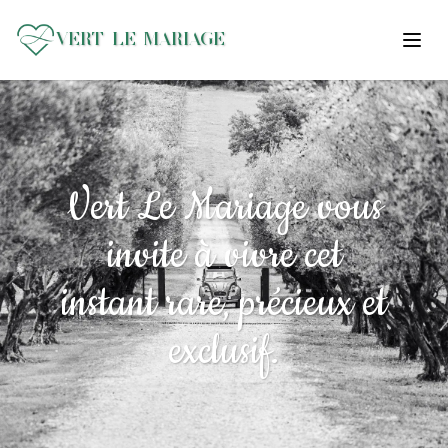
VERT LE MARIAGE
ACCUEIL
À PROPOS
Vert Le Mariage vous
SERVICES
CONTACT
invite à vivre cet
BLOG
instant rare, précieux et
EN
exclusif.
ESPACE CLIENT